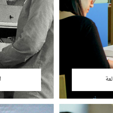
لعة
ا