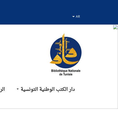
نتقل
نتقال
لانتقال
لى
لى
لى
لقائمة
لبحث
لمحتوى
دار الكتب الوطنية التونسية
الر