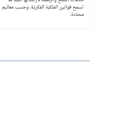
خدمات النسخ والرّقمنة لأرصدتها طبقا لما
تسمح قوانين الملكيّة الفكريّة، وحسب معاليم
محدّدة.