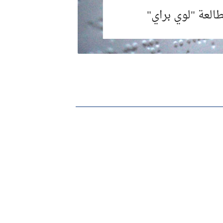
طالعة "لوي براي"