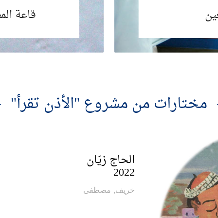
ين
قاعة الم
مختارات من مشروع "الأذن تقرأ"
الحاج زيّان
2022
خريف, مصطفى