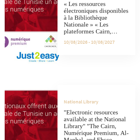
« Les ressources
électroniques disponibles
à la Bibliothèque
Nationale » « Les
plateformes Cairn,
Numérique Premium, Al-
10/08/2026 - 10/08/2027
Manhal et Ebsco offrent
un accès gratuit à une
grande variété de
ressources électroniques.
»
National Library
"Electronic resources
available at the National
Library" "The Cairn,
Numérique Premium, Al-
Manhal, and Ebsco