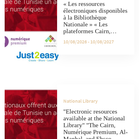
« Les ressources
électroniques disponibles
à la Bibliothèque
Nationale » « Les
plateformes Cairn,
Numérique Premium, Al-
10/08/2026 - 10/08/2027
Manhal et Ebsco offrent
un accès gratuit à une
grande variété de
ressources électroniques.
»
National Library
"Electronic resources
available at the National
Library" "The Cairn,
Numérique Premium, Al-
Manhal, and Ebsco