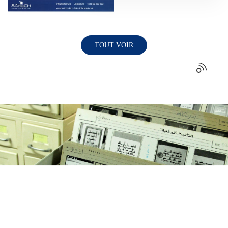
livres et des articles dans
les différents domaines
des sciences humaines et
sociales, avec la
TOUT VOIR
possibilité d'imprimer et
de télécharger. La
plateforme propose
également des contenus
multimédias ainsi des
entretiens audio et vidéo
avec des auteurs. Une
partie du contenu en libre
accès (Open Access) peut
être consultée
gratuitement dans les
salles de lecture, en plus
d'un accès complet
réservé aux abonnés de la
Bibliothèque nationale,
qu'ils soient sur place ou