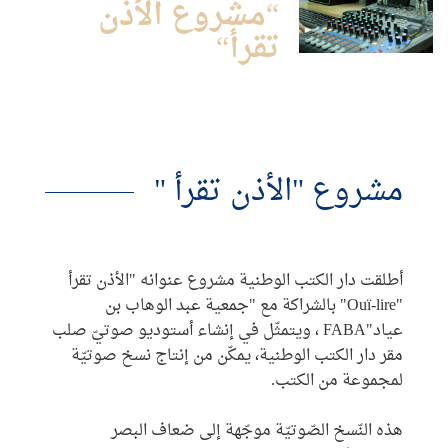
“مشروع الأذن
تقرأ“
مشروع "الأذن تقرأ "
أطلقت دار الكتب الوطنية مشروع عنوانه "الأذن تقرأ
"Ouï-lire" بالشراكة مع "جمعية عبد الوهاب بن
عياد"FABA ، ويتمثّل في إنشاء أستوديو صوتيّ صلب
مقر دار الكتب الوطنية، يمكّن من إنتاج نسخ صوتيّة
لمجموعة من الكتب.
هذه النّسخ الصّوتيّة موجّهة إلى ضعاف البصر