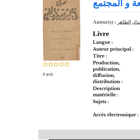
ة و المجتمع
twitter
fenêtre)
(Nouvelle
fenêtre)
داد, الطاهر‏
Auteur(s) :
Livre
Langue :
Auteur principal :
Titre :
Production,
0/5
publication,
0
avis
diffusion,
distribution :
Description
matérielle :
Sujets :
Accès électronique :