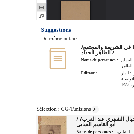
Suggestions
Du même auteur
نا في الشريعة والمجتمع
/ الطاهر الحداد
Noms de personnes :
الحداد,
الطاهر‏
Editeur :
: الدار
لتونسية
198
Sélection
: CG-Tunisiana
الخيال الشعري عند العرب/
الشعاع/ /
أبو القاسم الشابي
s :
خريف,
Noms de personnes :
الشابي،
مصطفى