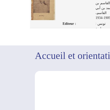
القاسم بن
1910-1967
د بن أبي
تونس :
القاسم،
مطبعة المنار،
1909-193
1948
Editeur :
تونس :
مطبعة
ب، 1929
Accueil et orientat