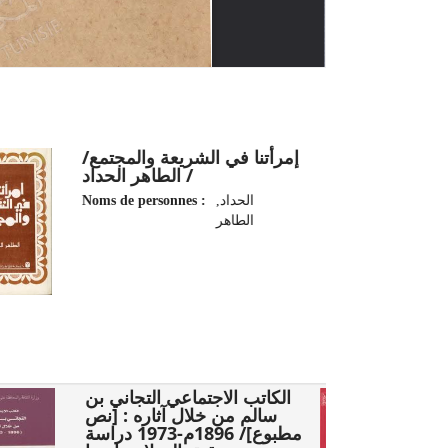
إمرأتنا في الشريعة والمجتمع/
/ الطاهر الحداد
Noms de personnes :
الحداد,
الطاهر‏
1
الكاتب الاجتماعي التجاني بن
سالم من خلال آثاره : [نص
مطبوع]/ 1896م-1973 دراسة