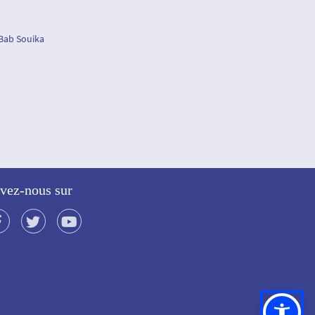
 Bab Souika
vez-nous sur