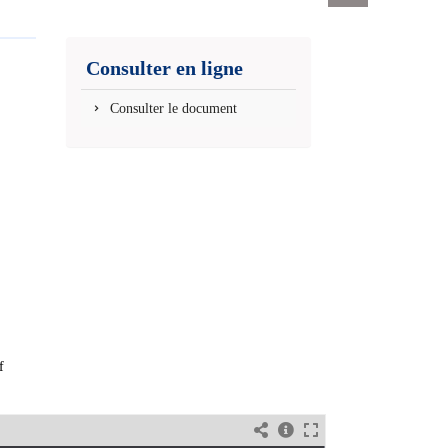
Exports
permanent
(Nouvelle
Consulter en ligne
fenêtre)
Consulter le document
f