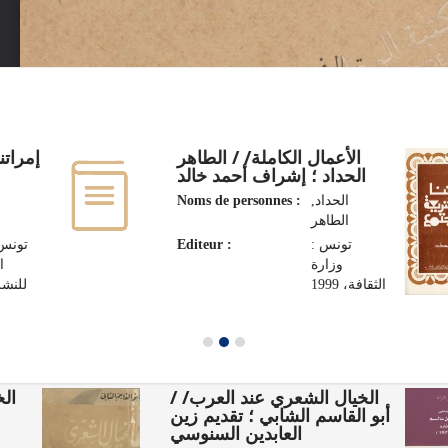
الأعمال الكاملة/ / الطاهر
إمرات/
الحداد ؛ إشراف أحمد خالد
Noms de personnes :
الحداد,
الطاهر‏
تونس 
Editeur :
تونس :
وزارة
ا
الثقافة، 1999
للنشر، 4
الخيال الشعري عند العرب/ /
 /
أبو القاسم الشابي ؛ تقديم زين
العابدين السنوسي