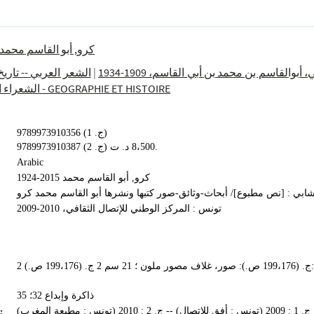
كرو, أبو القاسم محمد 2015-1924
الشعر العربي -- تاريخ
|
 أبوالقاسم بن محمد بن أبي القاسم، 1909-1934
الشعراء ا
900 - GEOGRAPHIE ET HISTOIRE
9789973910356 (ج. 1)
9789973910387 (ج. 2) 8،500 د. ت.
Arabic
كرو, أبو القاسم محمد 2015-1924
شابي : [نص مطبوع]/ أبحاث-وثائق-صور كتبها ونشرها أبو القاسم محمد كرو
تونس : المركز الوطني للإتصال الثقافي، 2010-2009
2 ج. (199،176 ص.): صور، غلاف مصور ملون ؛ 21 سم 2 ج. (199،176 ص.):
ذاكرة وإبداع 32؛ 35
:
ج. 1 : 2009 (تونس : أفق للإتصال) -- ج. 2 : 2010 (تونس : مطبعة المغرب)