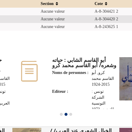
Section
Cote
Aucune valeur
A-8-304421 2
Aucune valeur
A-8-304420 2
Aucune valeur
A-8-243625 1
أبو القاسم الشابي : حياته
ح
وشعره/ أبو القاسم محمد كرو
ك
Noms de personnes :
كرو, أبو
القاسم محمد
القاس
5-1924
2015-1924
تونس
Editeur :
تونس :
الشركة
ا
التونسية
العربي، 8
للتوزيع، 1973
الخيال الشعري عند العرب/ /
 /