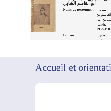
أبو القاسم الشابي
s :
خريف,
Noms de personnes :
الشابي،
مصطفى
القاسم بن
1910-1967
د بن أبي
تونس :
القاسم،
مطبعة المنار،
1909-193
1948
Editeur :
تونس :
مطبعة
ب، 1929
Accueil et orientat