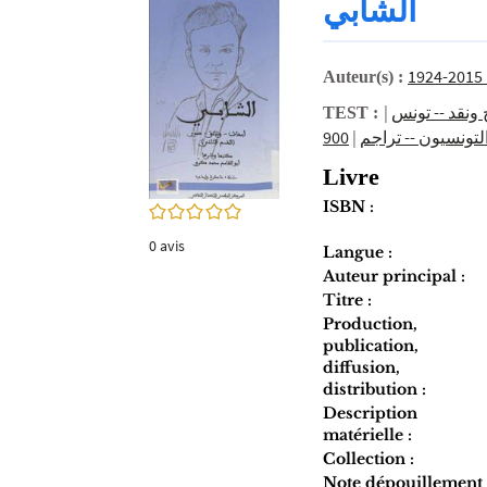
الشابي
twitter
fenêtre)
(Nouvelle
fenêtre)
Auteur(s) :
|
 ونقد -- تونس
TEST :
|
لتونسيون -- تراجم
Livre
ISBN :
0/5
0
avis
Langue :
Auteur principal :
Titre :
Production,
publication,
diffusion,
distribution :
Description
matérielle :
Collection :
Note dépouillement 