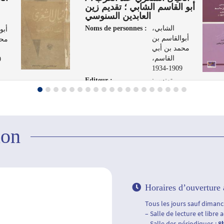
أبو القاسم الشابي ؛ تقديم زين
العابدين السنوسي
Noms de personnes :
الشابي،
أبو
أبوالقاسم بن
محم
محمد بن أبي
القاسم،
4
1909-1934
Editeur :
تونس :
الشركة
العر
التونسية
لفنون الرسم،
1961
ion
Horaires d’ouverture 
Tous les jours sauf dimanch
– Salle de lecture et libre 
– Salle des périodiques :
8