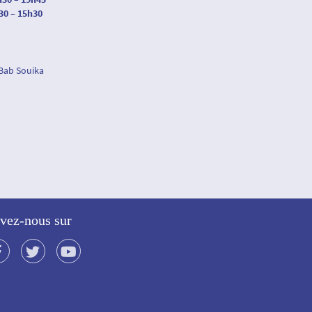
30 – 15h30
 Bab Souika
vez-nous sur