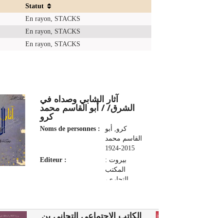
Statut
En rayon, STACKS
En rayon, STACKS
En rayon, STACKS
آثار الشابي وصداه في
الشرق/ / أبو القاسم محمد
كرو
Noms de personnes :
كرو, أبو
القاسم محمد
2015-1924
Editeur :
بيروت :
المكتب
التجاري،
1961
1
الكاتب الاجتماعي التجاني بن