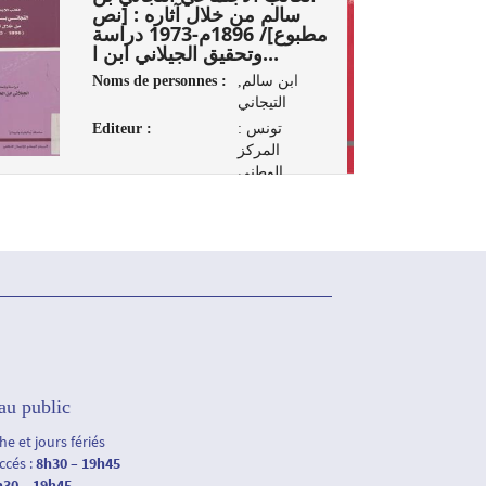
سالم من خلال آثاره : [نص
مطبوع]/ 1896م-1973 دراسة
وتحقيق الجيلاني ابن ا...
Noms de personnes :
ابن سالم,
التيجاني
Editeur :
تونس :
المركز
الوطني
للإتصال
الثقافي، 2008
au public
e et jours fériés
accés :
8h30 – 19h45
h30 – 19h45