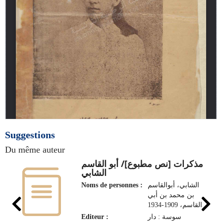
Suggestions
Du même auteur
مذكرات [نص مطبوع]/ أبو القاسم
الشابي
Noms de personnes :
الشابي، أبوالقاسم
بن محمد بن أبي
القاسم، 1909-1934
Editeur :
سوسة : دار