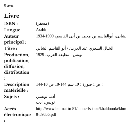
0
avis
Livre
ISBN :
(مسفر)
Langue :
Arabic
Auteur
الشابي، أبوالقاسم بن محمد بن أبي القاسم، 1909-1934
principal :
Titre :
الخيال الشعري عند العرب/ / أبو القاسم الشابي
Production,
تونس : مطبعة العرب، 1929
publication,
diffusion,
distribution
:
Description
144-18 ص.: صورة ؛ 19 سم 144-18 ص.:
matérielle :
Sujets :
أدب تونسي
تونس، أدب
Accès
http://www.bnt.nat.tn:81/numerisation/khaldounia/khmo
électronique
8-59836.pdf
: