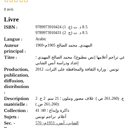
0
avis
Livre
ISBN :
9789973910424 (ج. 1) 8.5 د. ت.
9789973910431 (ج. 2) 8.5 د. ت.
Langue :
Arabic
Auteur
المهيدي, محمد الصالح 1905م-1969
principal :
Titre :
في تراجم أعلامها [نص مطبوع]/ محمد الصالح المهيدي ؛
إعداد ودراسة أنس الشابي
Production,
تونس : وزارة الثقافة والمحافظة على التراث، 2012
publication,
diffusion,
distribution
:
Description
2 ج. (261،260 ص.): غلاف مصور وملون ؛ 21 سم. 2 ج.
matérielle :
(261،260 ص.):
Collection :
ذاكرة وإبداع ؛ 40؛ 41
Sujets :
أعلام. تراجم تونس
Sec. -
الشابي، أنس، 1953م- 570