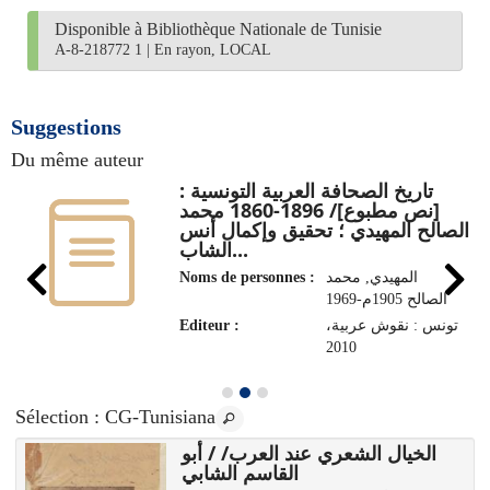
Disponible à Bibliothèque Nationale de Tunisie
A-8-218772 1
|
En rayon, LOCAL
Suggestions
Du même auteur
تاريخ الصحافة العربية التونسية :
[نص مطبوع]/ 1896-1860 محمد
الصالح المهيدي ؛ تحقيق وإكمال أنس
الشاب...
Noms de personnes :
المهيدي, محمد
الصالح 1905م-1969
Editeur :
تونس : نقوش عربية،
2010
Sélection
: CG-Tunisiana
الخيال الشعري عند العرب/ / أبو
القاسم الشابي