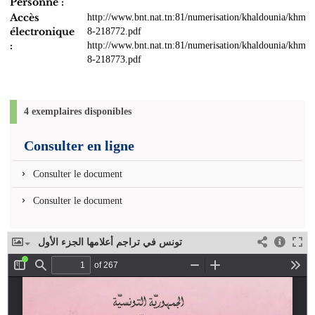
Personne :
Accès
http://www.bnt.nat.tn:81/numerisation/khaldounia/khmo
électronique
8-218772.pdf
:
http://www.bnt.nat.tn:81/numerisation/khaldounia/khmo
8-218773.pdf
4 exemplaires disponibles
Consulter en ligne
Consulter le document
Consulter le document
تونس في تراجم أعلامها الجزء الأول