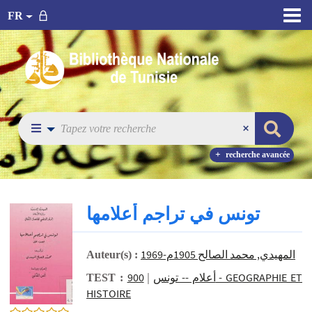
FR
recherche avancée
تونس في تراجم أعلامها
المهيدي, محمد الصالح 1905م-1969
Auteur(s) :
900 - GEOGRAPHIE ET
|
أعلام -- تونس
TEST :
HISTOIRE
0/5