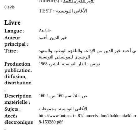
خير الدين, أحمد
Auteur(s) :
0
avis
الأغاني التونسية
TEST :
Livre
Langue :
Arabic
Auteur
خير الدين, أحمد
principal :
Titre :
اني أحمد خير الدين من الإذاعة والتلفزة الوطنية والمعهد
الرشيدي للموسيقى التونسية
Production,
تونس : الدار التونسية للنشر، 1968
publication,
diffusion,
distribution
:
Description
160 ص. ؛ 24 سم 160 ص. ؛
matérielle :
Sujets :
الأغاني التونسية. مجموعات
Accès
http://www.bnt.nat.tn:81/numerisation/khaldounia/khmo
électronique
8-153280.pdf
: