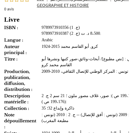
GEOGRAPHIE ET HISTOIRE
0
avis
Livre
ISBN :
9789973910356 (ج. 1)
9789973910387 (ج. 2) 8،500 د. ت.
Langue :
Arabic
Auteur
كرو, أبو القاسم محمد 2015-1924
principal :
Titre :
بي : [نص مطبوع]/ أبحاث-وثائق-صور كتبها ونشرها أبو
القاسم محمد كرو
Production,
تونس : المركز الوطني للإتصال الثقافي، 2010-2009
publication,
diffusion,
distribution :
Description
2 ج. (199،176 ص.): صور، غلاف مصور ملون ؛ 21 سم 2 ج.
matérielle :
(199،176 ص.):
Collection :
ذاكرة وإبداع 32؛ 35
Note
ج. 1 : 2009 (تونس : أفق للإتصال) -- ج. 2 : 2010 (تونس :
dépouillement
مطبعة المغرب)
: