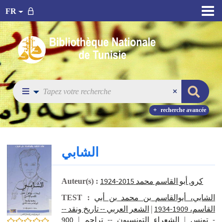
FR
recherche avancée
الشابي
كرو, أبو القاسم محمد 2015-1924
Auteur(s) :
الشابي، أبوالقاسم بن محمد بن أبي
TEST :
الشعر العربي -- تاريخ ونقد --
|
القاسم، 1909-1934
900 -
|
الشعراء التونسيون -- تراجم
|
تونس
0/5