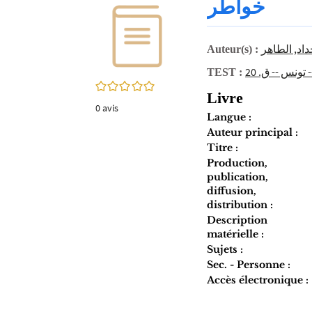
خواطر
twitter
fenêtre)
(Nouvelle
fenêtre)
داد, الطاهر‏
Auteur(s) :
تونس‏ -- ‏ق. 20‏
TEST :
0/5
Livre
0
avis
Langue :
Auteur principal :
Titre :
Production,
publication,
diffusion,
distribution :
Description
matérielle :
Sujets :
Sec. - Personne :
Accès électronique :