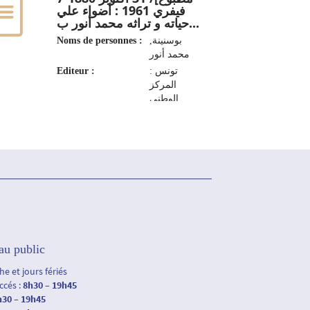
فيفري 1961 : أضواء علي
حياته و تراثه محمد أنور ب...
Noms de personnes :
بوسنينة,
محمد أنور
Editeur :
تونس :
المركز
الوطني
للإتصال
الثقافي،
2006
au public
e et jours fériés
accés :
8h30 – 19h45
h30 – 19h45