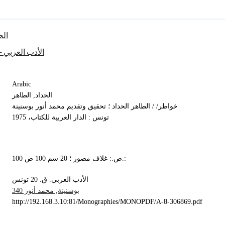
الح
الأدب العربي‏ -- ‏
Arabic
الحداد, الطاهر‏
خواطر/ / الطاهر الحداد ؛ تحقيق وتقديم محمد أنور بوسنينة
تونس : الدار العربية للكتاب‏، ‏1975
100 ص.: غلاف مصور‏ ؛ ‏20 سم 100 ص.:
الأدب العربي‏. ‏ق. 20‏ ‏تونس‏
بوسنينة, محمد أنور ‏340
http://192.168.3.10:81/Monographies/MONOPDF/A-8-306869.pdf