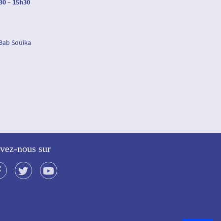
30 – 15h30
 Bab Souika
vez-nous sur