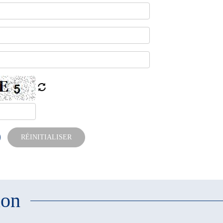
RÉINITIALISER
ion