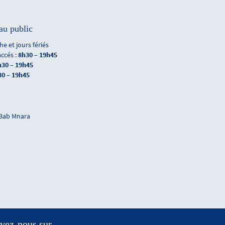
au public
e et jours fériés
accés :
8h30 – 19h45
h30 – 19h45
30 – 19h45
 Bab Mnara
vez-nous sur