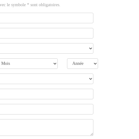
ec le symbole * sont obligatoires.
ois
Année