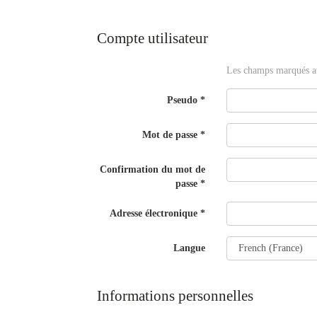
twitter
fenêtre)
(Nouvelle
fenêtre)
Compte utilisateur
Les champs marqués av
Pseudo
*
Mot de passe
*
Confirmation du mot de
passe
*
Adresse électronique
*
Langue
Informations personnelles