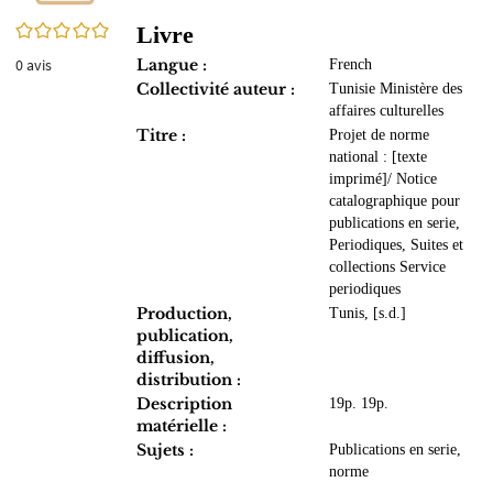
0/5
Livre
0
avis
Langue :
French
Collectivité auteur :
Tunisie Ministère des
affaires culturelles
Titre :
Projet de norme
national : [texte
imprimé]/ Notice
catalographique pour
publications en serie,
Periodiques, Suites et
collections Service
periodiques
Production,
Tunis, [s.d.]
publication,
diffusion,
distribution :
Description
19p. 19p.
matérielle :
Sujets :
Publications en serie,
norme