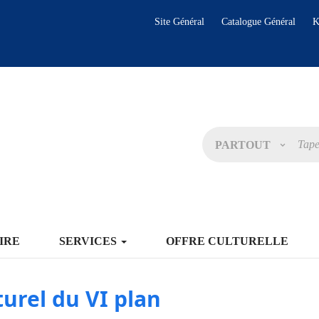
Site Général
Catalogue Général
K
PARTOUT
IRE
SERVICES
OFFRE CULTURELLE
turel du VI plan