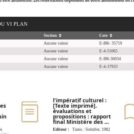
 d'être authentifié. Les réservations dépendent de votre abonnement en c
DU VI PLAN
Section
Cote
Aucune valeur
E-BR- 35719
Aucune valeur
E-4-51065
Aucune valeur
E-BR-30034
Aucune valeur
E-4-37933
l'impératif culturel :
res
[Texte imprimé].
évaluations et
uin
propositions : rapport
final Ministére des ...
es
Editeur :
Tunis : Sotinfor, 1982