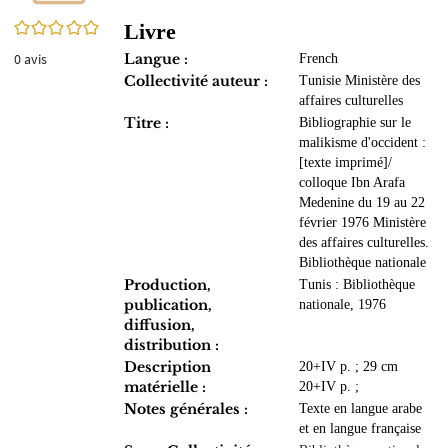
0/5
Livre
0
avis
Langue :
French
Collectivité auteur :
Tunisie Ministère des
affaires culturelles
Titre :
Bibliographie sur le
malikisme d'occident :
[texte imprimé]/
colloque Ibn Arafa
Medenine du 19 au 22
février 1976 Ministère
des affaires culturelles.
Bibliothèque nationale
Production,
Tunis : Bibliothèque
publication,
nationale, 1976
diffusion,
distribution :
Description
20+IV p. ; 29 cm
matérielle :
20+IV p. ;
Notes générales :
Texte en langue arabe
et en langue française