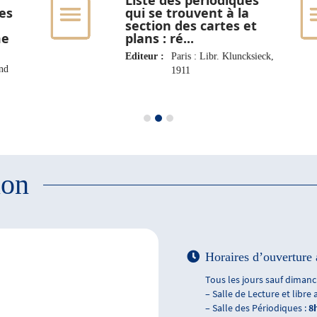
Liste des périodiques
es
qui se trouvent à la
section des cartes et
me
plans : ré...
Editeur :
Paris : Libr. Kluncksieck,
and
1911
ion
Horaires d’ouverture 
Tous les jours sauf dimanch
– Salle de Lecture et libre 
– Salle des Périodiques :
8