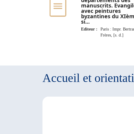
départements des
manuscrits. Evangil
avec peintures
byzantines du XIè
si...
Editeur :
Paris : Impr. Bertr
Frères, [s. d.]
Accueil et orientat