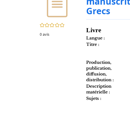
manuscrit
twitter
fenêtre)
Grecs
(Nouvelle
fenêtre)
0/5
Livre
0
avis
Langue :
Titre :
Production,
publication,
diffusion,
distribution :
Description
matérielle :
Sujets :