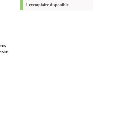
(Nouvelle
1 exemplaire disponible
fenêtre)
iens
essins