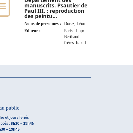
Département des
manuscrits. Psautier de
Paul III, : reproduction
des peintu...
Noms de personnes :
Dorez, Léon
Editeur :
Paris : Impr.
Berthaud
frères, [s. d.]
au public
e et jours fériés
accés :
8h30 – 19h45
h30 – 19h45