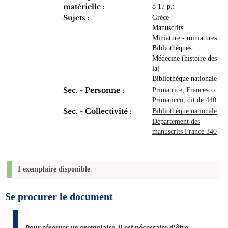
matérielle :
8 17 p.:
Sujets :
Grèce
Manuscrits
Miniature - miniatures
Bibliothèques
Médecine (histoire des
la)
Bibliothèque nationale
Sec. - Personne :
Primatrice, Francesco
Primaticco, dit de 440
Sec. - Collectivité :
Bibliothèque nationale
Département des
manuscrits France 340
1 exemplaire disponible
Se procurer le document
Pour réserver un exemplaire, il est nécessaire d'être