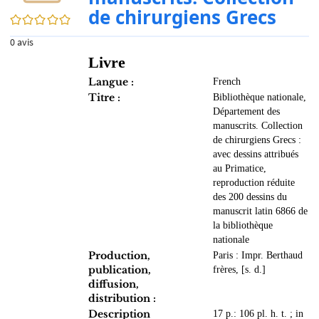
de chirurgiens Grecs
0/5
0
avis
Livre
Langue :
French
Titre :
Bibliothèque nationale,
Département des
manuscrits. Collection
de chirurgiens Grecs :
avec dessins attribués
au Primatice,
reproduction réduite
des 200 dessins du
manuscrit latin 6866 de
la bibliothèque
nationale
Production,
Paris : Impr. Berthaud
publication,
frères, [s. d.]
diffusion,
distribution :
Description
17 p.: 106 pl. h. t. ; in