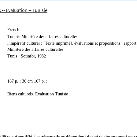
 -- Evaluation -- Tunisie
French
Tunisie Ministère des affaires culturelles
l'impératif culturel : [Texte imprimé]. évaluations et propositions : rapport
Ministére des affaires culturelles
Tunis : Sotinfor, 1982
167 p. ; 30 cm 167 p. ;
Biens culturels. Evaluation Tunisie
 d'être authentifié. Les réservations dépendent de votre abonnement en c