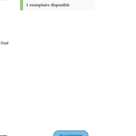
(Nouvelle
1 exemplaire disponible
fenêtre)
 final
Se connecter
ours.