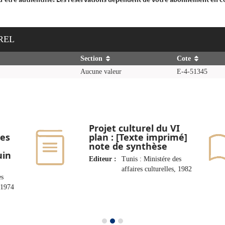
UREL
Section
Cote
Aucune valeur
E-4-51345
Projet culturel du VI
res
plan : [Texte imprimé]
note de synthèse
uin
Editeur :
Tunis : Ministére des
affaires culturelles, 1982
es
, 1974