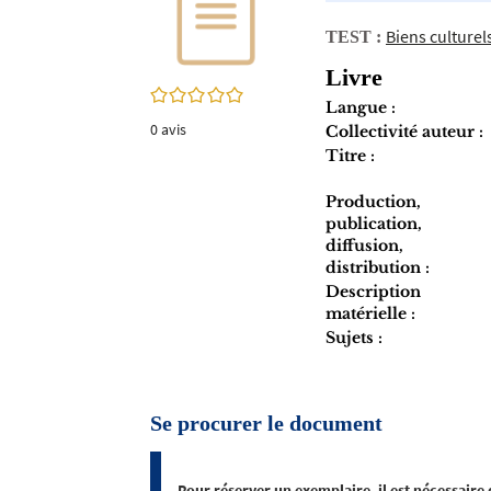
twitter
fenêtre)
(Nouvelle
Biens culturels
TEST :
fenêtre)
Livre
0/5
Langue :
0
avis
Collectivité auteur :
Titre :
Production,
publication,
diffusion,
distribution :
Description
matérielle :
Sujets :
Se procurer le document
Pour réserver un exemplaire, il est nécessaire