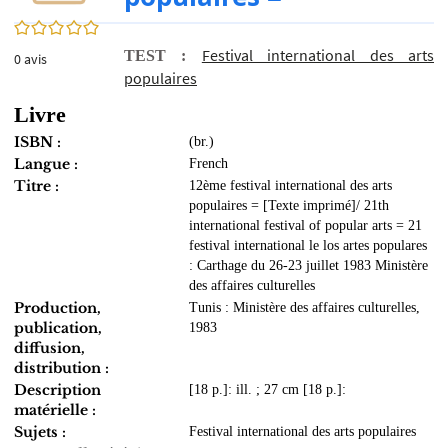
0/5
Festival international des arts
TEST :
0
avis
populaires
Livre
ISBN :
(br.)
Langue :
French
Titre :
12ème festival international des arts
populaires = [Texte imprimé]/ 21th
international festival of popular arts = 21
festival international le los artes populares
: Carthage du 26-23 juillet 1983 Ministère
des affaires culturelles
Production,
Tunis : Ministère des affaires culturelles,
publication,
1983
diffusion,
distribution :
Description
[18 p.]: ill. ; 27 cm [18 p.]:
matérielle :
Sujets :
Festival international des arts populaires