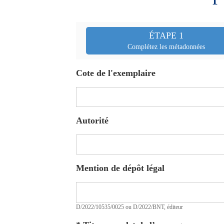
twitter
fenêtre)
(Nouvelle
fenêtre)
ÉTAPE 1
Complétez les métadonnées
Cote de l'exemplaire
Autorité
Mention de dépôt légal
D/2022/10535/0025 ou D/2022/BNT, éditeur