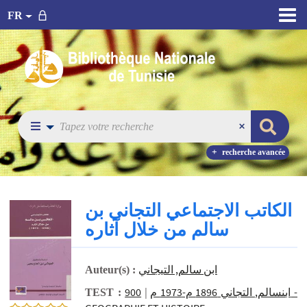
FR
recherche avancée
الكاتب الاجتماعي التجاني بن
سالم من خلال آثاره
ابن سالم, التيجاني
Auteur(s) :
900 -
|
ابنسالم, التجاني 1896 م-1973 م
TEST :
0/5