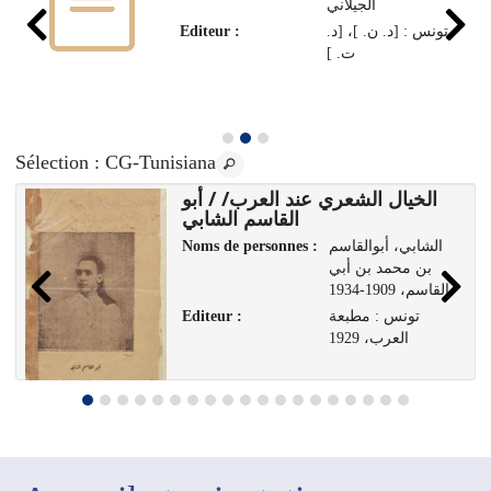
الجيلاني
Editeur :
تونس : [د. ن. ]، [د.
ت. ]
Sélection
: CG-Tunisiana
الخيال الشعري عند العرب/ / أبو
القاسم الشابي
Noms de personnes :
الشابي، أبوالقاسم
بن محمد بن أبي
القاسم، 1909-1934
Editeur :
تونس : مطبعة
العرب، 1929