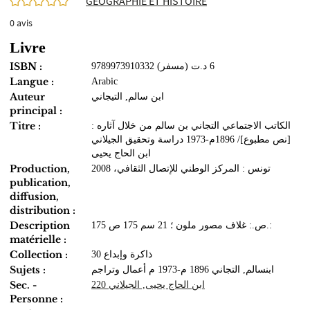
GEOGRAPHIE ET HISTOIRE
0
avis
Livre
ISBN :
9789973910332 (مسفر) 6 د.ت
Langue :
Arabic
Auteur
ابن سالم, التيجاني
principal :
Titre :
الكاتب الاجتماعي التجاني بن سالم من خلال آثاره :
[نص مطبوع]/ 1896م-1973 دراسة وتحقيق الجيلاني
ابن الحاج يحيى
Production,
تونس : المركز الوطني للإتصال الثقافي، 2008
publication,
diffusion,
distribution :
Description
175 ص.: غلاف مصور ملون ؛ 21 سم 175 ص.:
matérielle :
Collection :
ذاكرة وإبداع 30
Sujets :
ابنسالم, التجاني 1896 م-1973 م أعمال وتراجم
Sec. -
ابن الحاج يحيى, الجيلاني 220
Personne :