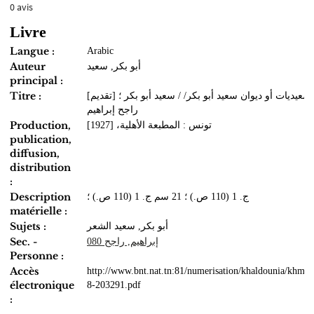
0
avis
Livre
Langue :
Arabic
Auteur
أبو بكر, سعيد
principal :
Titre :
السعيديات أو ديوان سعيد أبو بكر/ / سعيد أبو بكر ؛ [تقديم
راجح إبراهيم
Production,
تونس : المطبعة الأهلية، [1927]
publication,
diffusion,
distribution
:
Description
ج. 1 (110 ص.) ؛ 21 سم ج. 1 (110 ص.) ؛
matérielle :
Sujets :
أبو بكر, سعيد الشعر
Sec. -
إبراهيم, راجح 080
Personne :
Accès
http://www.bnt.nat.tn:81/numerisation/khaldounia/khmo
électronique
8-203291.pdf
: