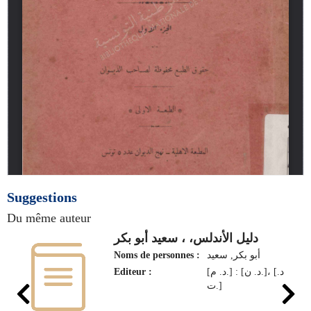
Suggestions
Du même auteur
دليل الأندلس، ، سعيد أبو بكر
Noms de personnes :
أبو بكر, سعيد
Editeur :
[د. م.] : [د. ن.]، [د.
ت.]