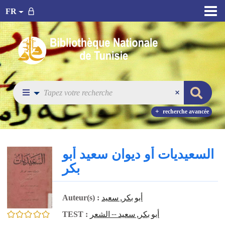
FR
recherche avancée
السعيديات أو ديوان سعيد أبو
بكر
أبو بكر, سعيد
Auteur(s) :
أبو بكر, سعيد -- الشعر
0/5
TEST :