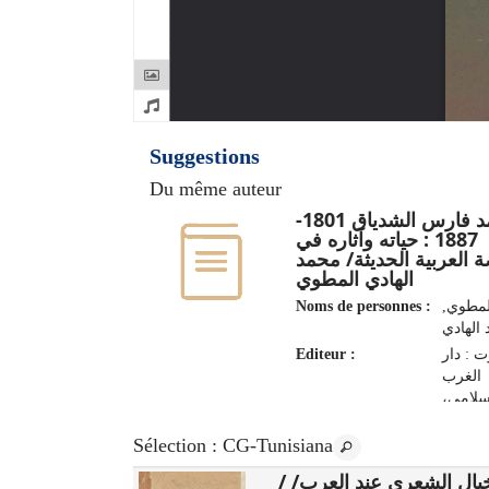
Suggestions
Du même auteur
أحمد فارس الشدياق 1801-
1887 : حياته وآثاره في
ة العربية الحديثة/ محمد
الهادي المطوي
Noms de personnes :
المطوي
الهادي
Editeur :
ت : دار
الغرب
إسلامي
1989
Sélection
: CG-Tunisiana
الخيال الشعري عند العرب/
الشعاع/ /