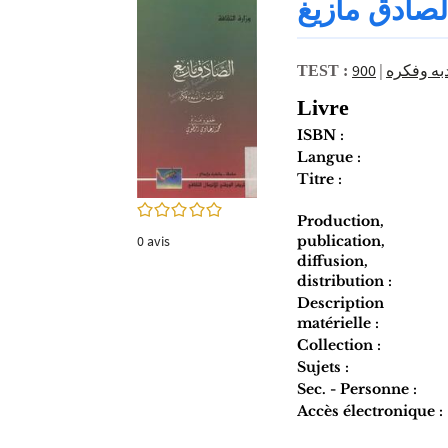
لصادق مازيغ
twitter
fenêtre)
(Nouvelle
fenêtre)
|
دبه وفكره
TEST :
Livre
ISBN :
Langue :
Titre :
0/5
Production,
publication,
0
avis
diffusion,
distribution :
Description
matérielle :
Collection :
Sujets :
Sec. - Personne :
Accès électronique :