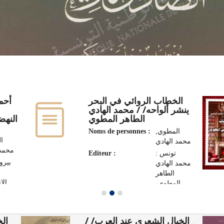
الخطاب الروائي في البحر
ينشر ألواحه/ / محمد الهادي
الطاهر المطوي
النهض
Noms de personnes :
المطوي,
,
محمد الهادي
محمد 
Editeur :
تونس :
بيرو
محمد الهادي
الطاهر
ال،
المطوي،
2003
الخيال الشعري عند العرب/ /
 /