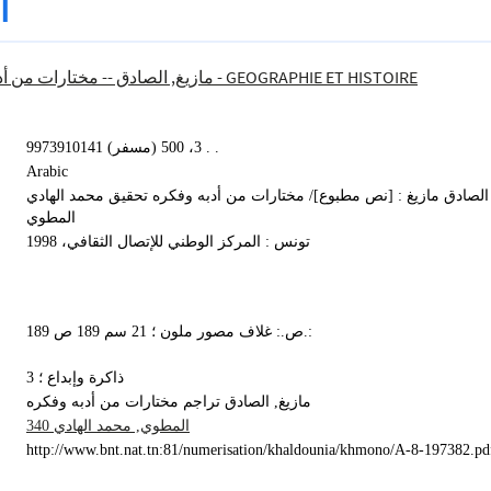
ا
مازيغ, الصادق -- مختارات من أ
900 - GEOGRAPHIE ET HISTOIRE
9973910141 (مسفر) 3، 500 . .
Arabic
الصادق مازيغ : [نص مطبوع]/ مختارات من أدبه وفكره تحقيق محمد الهادي
المطوي
تونس : المركز الوطني للإتصال الثقافي، 1998
189 ص.: غلاف مصور ملون ؛ 21 سم 189 ص.:
ذاكرة وإبداع ؛ 3
مازيغ, الصادق تراجم مختارات من أدبه وفكره
المطوي, محمد الهادي 340
http://www.bnt.nat.tn:81/numerisation/khaldounia/khmono/A-8-197382.pd