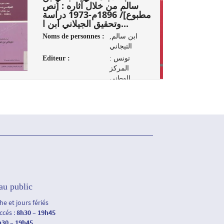
سالم من خلال آثاره : [نص
مطبوع]/ 1896م-1973 دراسة
وتحقيق الجيلاني ابن ا...
Noms de personnes :
ابن سالم,
التيجاني
Editeur :
تونس :
المركز
الوطني
للإتصال
الثقافي، 2008
au public
e et jours fériés
accés :
8h30 – 19h45
h30 – 19h45