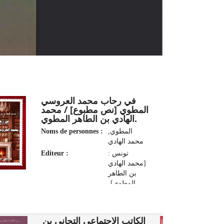
في رحاب محمد العروسي
المطوي [نص مطبوع] / محمد
الهادي بن الطاهر المطوي.
Noms de personnes :
المطوي,
محمد الهادي
Editeur :
تونس :
[محمد الهادي
بن الطاهر
المطوي]،
2025
(تونس :
سوتيبا
1
الكاتب الاجتماعي التجاني بن
قرافيك).