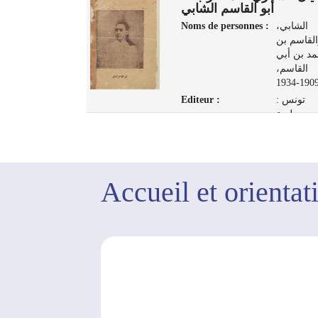
أبو القاسم الشابي
s :
خريف,
Noms de personnes :
الشابي،
مصطفى
القاسم بن
1910-1967
د بن أبي
تونس :
القاسم،
مطبعة المنار،
1909-193
1948
Editeur :
تونس :
مطبعة
ب، 1929
Accueil et orientat