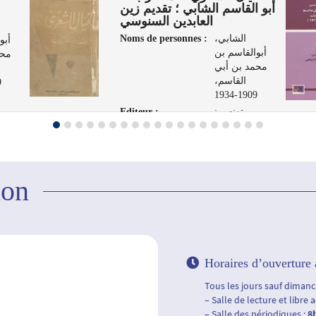
أبو القاسم الشابي ؛ تقديم زين
العابدين السنوسي
Noms de personnes :
الشابي،
أبو
أبوالقاسم بن
محم
محمد بن أبي
القاسم،
4
1909-1934
Editeur :
تونس :
الشركة
العر
التونسية
لفنون الرسم،
1961
ion
Horaires d’ouverture 
Tous les jours sauf dimanch
– Salle de lecture et libre 
– Salle des périodiques :
8