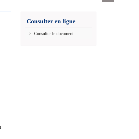
Exports
permanent
(Nouvelle
Consulter en ligne
fenêtre)
Consulter le document
f