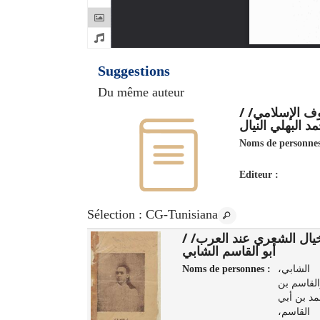
Suggestions
Du même auteur
لتصوف الإسلامي
د البهلي النيال
Noms de personnes
Editeur :
Sélection
: CG-Tunisiana
الخيال الشعري عند العرب/
الشعاع/ /
أبو القاسم الشابي
s :
خريف,
Noms de personnes :
الشابي،
مصطفى
القاسم بن
1910-1967
د بن أبي
تونس :
القاسم،
مطبعة المنار،