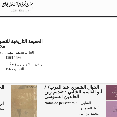
الحقيقة التاريخية ل/ /
محم
 :
النيال, محمد البهلي‏
تونس : نشر وتوزيع مكتبة
النجاح‏‏، ‏1965
الخيال الشعري عند العرب/ /
 /
أبو القاسم الشابي ؛ تقديم زين
العابدين السنوسي
Noms de personnes :
الشابي،
أبو
أبوالقاسم بن
محم
محمد بن أبي