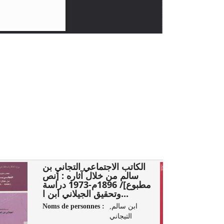
1
الكاتب الاجتماعي التجاني بن
سالم من خلال آثاره : [نص
مطبوع]/ 1896م-1973 دراسة
وتحقيق الجيلاني ابن ا...
Noms de personnes :
ابن سالم,
التيجاني