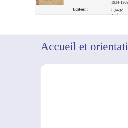
1909-193
1948
Editeur :
تونس :
مطبعة
ب، 1929
Accueil et orientat