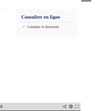
Exports
permanent
(Nouvelle
Consulter en ligne
fenêtre)
Consulter le document
ال