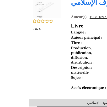
وف الإسلامي
twitter
fenêtre)
(Nouvelle
fenêtre)
‏
Auteur(s) :
0/5
Livre
0
avis
Langue :
Auteur principal :
Titre :
Production,
publication,
diffusion,
distribution :
Description
matérielle :
Sujets :
Accès électronique :
تصوف الإسلامي