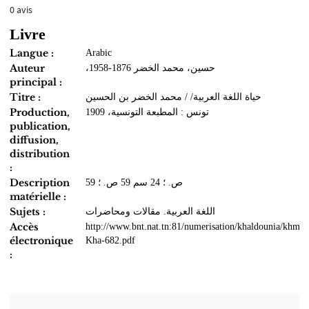
0
avis
Livre
Langue :
Arabic
Auteur
،حسين، محمد الخضر 1876-1958
principal :
Titre :
حياة اللغة العربية/ / محمد الخضر بن الحسين
Production,
تونس : المطبعة التونسية، 1909
publication,
diffusion,
distribution
:
Description
59 ص. ؛ 24 سم 59 ص. ؛
matérielle :
Sujets :
اللغة العربية. مقالات ومحاضرات
Accès
http://www.bnt.nat.tn:81/numerisation/khaldounia/khmo
électronique
Kha-682.pdf
: