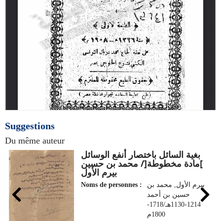
Suggestions
Du même auteur
بغية السائل باختصار أنفع الوسائل
ا
]مادة مخطوطة[/ محمد بن حسين
بيرم الأول
Noms de personnes :
بيرم الأول, محمد بن
حسين بن أحمد
1214-1130هـ/1718-
1800م