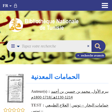
FR
recherche avancée
الحمامات المعدنية
بيرم الأول, محمد بن حسين بن أحمد
Auteur(s) :
1214-1130هـ/1718-1800م
العلاج الطبيعي
|
حمامات البخار -- تونس
TEST :
0/5
-- تونس