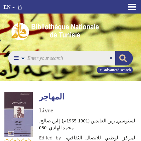
EN
advanced search
المهاجر
Livre
ابن صالح,
|
السنوسي‏, ‏زين العابدين‏ (‏1965-1901م‏)
محمد الهادي. 080
Edited by
المركز الوطني للاتصال الثقافي،.
0/5