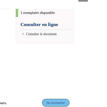
Exports
permanent
(Nouvelle
1 exemplaire disponible
fenêtre)
Consulter en ligne
Consulter le document
Se connecter
ours.