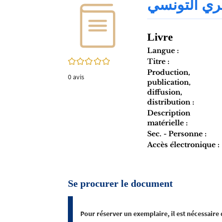
ري التونسي
twitter
fenêtre)
(Nouvelle
fenêtre)
Livre
Langue :
0/5
Titre :
Production,
0
avis
publication,
diffusion,
distribution :
Description
matérielle :
Sec. - Personne :
Accès électronique :
Se procurer le document
Pour réserver un exemplaire, il est nécessaire