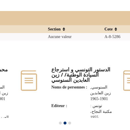
Section
Cote
Aucune valeur
A-8-5286
الدستور التونسي و استرجاع
محمد
السيادة الوطنية/ / زين
العابدين السنوسي
ال,
Noms de personnes :
السنوسي‏,
‏زين العابدين‏
‏زين ا
Editeur :
تونس :
مكتبة النجاح،
العرب، 2
1955