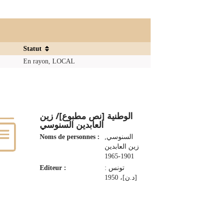
Statut
En rayon, LOCAL
الوطنية [نص مطبوع]/ زين
العابدين السنوسي
Noms de personnes :
السنوسي‏,
‏زين العابدين‏
Editeur :
تونس :
[د.ن]، 1950