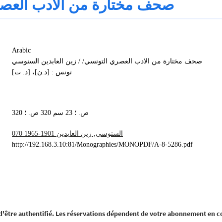
صحف مختارة من الادب العص
Arabic
صحف مختارة من الادب العصري التونسي/ / زين العابدين السنوسي
تونس : [د.ن]، [د. ت]
320 ص. ؛ 23 سم 320 ص. ؛
السنوسي‏, ‏زين العابدين‏ ‏1965-1901‏ ‏070
http://192.168.3.10:81/Monographies/MONOPDF/A-8-5286.pdf
 d'être authentifié. Les réservations dépendent de votre abonnement en c