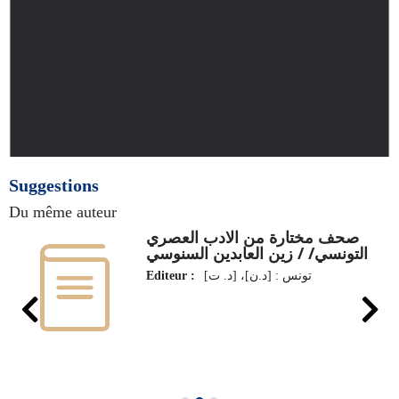
Suggestions
Du même auteur
صحف مختارة من الادب العصري
التونسي/ / زين العابدين السنوسي
Editeur :
تونس : [د.ن]، [د. ت]