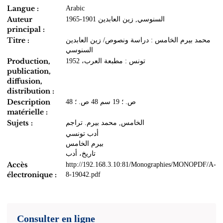
Langue :
Arabic
Auteur
السنوسي‏, ‏زين العابدين‏ ‏1965-1901‏
principal :
Titre :
محمد بيرم الخامس : دراسة ونصوص/ زين العابدين
السنوسي
Production,
تونس : مطبعة العرب، 1952
publication,
diffusion,
distribution :
Description
48 ص. ؛ 19 سم 48 ص. ؛
matérielle :
Sujets :
الخامس, محمد بيرم. تراجم
أدب تونسي
بيرم الخامس
تاريخ، أدب
Accès
http://192.168.3.10:81/Monographies/MONOPDF/A-
électronique :
8-19042.pdf
Consulter en ligne