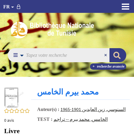
FR
recherche avancée
محمد بيرم الخامس
السنوسي‏, ‏زين العابدين‏ ‏1965-1901‏
Auteur(s) :
0/5
الخامس, محمد بيرم -- تراجم
TEST :
0
avis
Livre