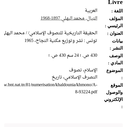
Livre
العربية
اللغة :
النيال, محمد البهلي‏ ‏‏‏‏1897‏‏-1968‏
المؤلف
الرئيسي :
الحقيقة التاريخية للتصوف الإسلامي/ / محمد البهلي ا
العنوان :
تونس : نشر وتوزيع مكتبة النجاح‏‏، ‏1965
بيانات
النشر :
430 ص.‏‏ ؛ ‏24‏ سم 430 ص.‏‏ ؛
الوصف
المادي :
الإسلام، تصوف
الموضوع
التصرف الإسلامي، تاريخ
:
/www.bnt.nat.tn:81/numerisation/khaldounia/khmono/A-
الموقع
8-93224.pdf
والوصول
الإلكتروني
: