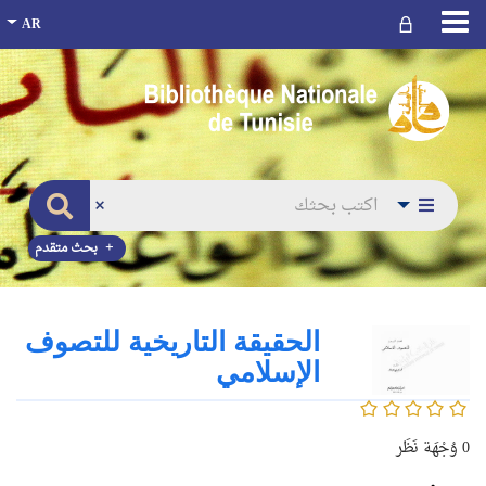
بحث متقدم
الحقيقة التاريخية للتصوف
الإسلامي
0/5
0
وُجْهَة نَظَر