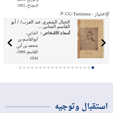
النجاح‏‏، ‏1965
الإختيار
: CG-Tunisiana
الخيال الشعري عند العرب/ / أبو
القاسم الشابي ...
أسماء الأشخاص :
الشابي،
أبوالقاسم بن
محمد بن أبي
القاسم، 1909-
1934
الناشر :
تونس : مطبعة
العرب، 1929
استقبال وتوجيه