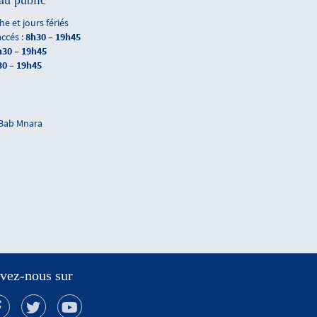
au public
e et jours fériés
accés :
8h30 – 19h45
h30 – 19h45
30 – 19h45
 Bab Mnara
vez-nous sur