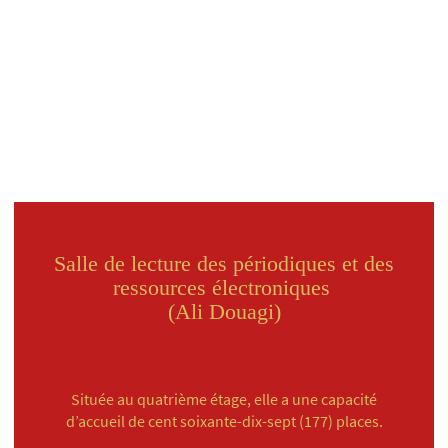
Salle de lecture des périodiques et des
ressources électroniques
(Ali Douagi)
Située au quatrième étage, elle a une capacité
d’accueil de cent soixante-dix-sept (177) places.