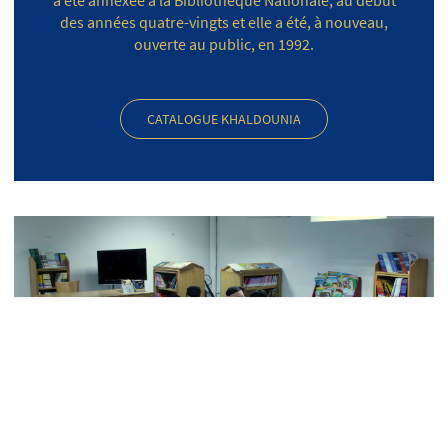
a été annexée à la Bibliothèque Nationale, au début
des années quatre-vingts et elle a été, à nouveau,
ouverte au public, en 1992.
CATALOGUE KHALDOUNIA