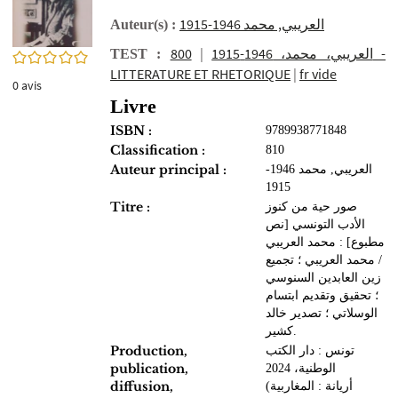
العريبي, محمد 1946-1915
Auteur(s) :
800 -
|
العريبي، محمد، 1946-1915
TEST :
0/5
LITTERATURE ET RHETORIQUE
|
fr vide
0
avis
Livre
ISBN :
9789938771848
Classification :
810
Auteur principal :
العريبي, محمد 1946-
1915
Titre :
صور حية من كنوز
الأدب التونسي [نص
مطبوع] : محمد العريبي
/ محمد العريبي ؛ تجميع
زين العابدين السنوسي
؛ تحقيق وتقديم ابتسام
الوسلاتي ؛ تصدير خالد
كشير.
Production,
تونس : دار الكتب
publication,
الوطنية، 2024
diffusion,
(أريانة : المغاربية