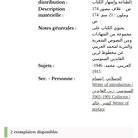
distribution :
لطباعة وإشهار الكتاب).
Description
174 ص. : غلاف مصور
matérielle :
وملون ؛ 21 سم. 174
ص. :
Notes générales :
يحتوي الكتاب على
مجموعة من الشهادات
ومن النصوص الشعرية
والنثرية لمحمد العريبي
عن مخطوط لزين
العابدين السنوسي.
Sujets :
العريبي، محمد، 1946-
1915
Sec. - Personne :
الوسلاتي, ابتسام
Writer of introduction
|
السنوسي‏, ‏زين العابدين‏
‏1965-1901‏ Collector
|
كشير, خالد Writer of
preface
2 exemplaires disponibles