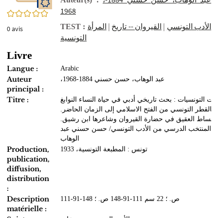
1968
0/5
المرأة
|
القيروان‏ -- ‏تاريخ
|
الأدب التونسي
TEST :
0
avis
التونسية
Livre
Langue :
Arabic
Auteur
،عبد الوهاب، حسن حسني 1884-1968
principal :
Titre :
ات التونسيات : بحث تاريخي أدبي في حياة النساء النوابغ
بالقطر التونسي من الفتح الاسلامي إلى الزمان الحاضر.
بساط العقيق في حضارة القيروان وشاعرها ابن رشيق.
المنتخب الدرسي من الأدب التونسي/ حسن حسني عبد
الوهاب
Production,
تونس : المطبعة التونسية، 1933
publication,
diffusion,
distribution
:
Description
111-91-148 ص. ؛ 22 سم 111-91-148 ص. ؛
matérielle :