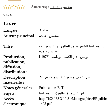
0/5
محسن, حمدة
Auteur(s) :
0
avis
Livre
Langue :
Arabic
Auteur principal
محسن, حمدة
:
Titre :
بيبليوغرافيا الشيخ محمد الطاهر بن عاشور.../ /
محسن حمدة
Production,
تونس : دار الكتب الوطنية، [1978 ]
publication,
diffusion,
distribution :
Description
22 ص.: غلاف مصور ؛ 30 سم 22 ص.:
matérielle :
Notes générales :
Publications BnT
Sujets :
ابن عاشور (الطاهر)، ببليوغرافيا
Accès
http://192.168.3.10:81/Monographies/BR.pdf/br-
électronique :
1493.pdf