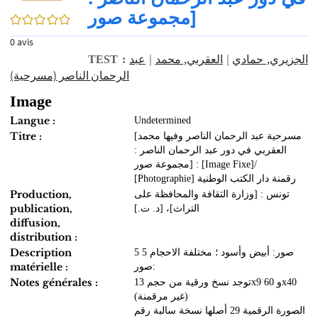
مجموعة صور]
0/5
0
avis
عبد
|
العقربي, محمد
|
الجزيري, حمادي
TEST :
الرحمان الناصر (مسرحية)
Image
Langue :
Undetermined
Titre :
[مسرحية عبد الرحمان الناصر وفيها محمد
العقربي في دور عبد الرحمان الناصر :
مجموعة صور] : [Image Fixe]/
[Photographie] رقمنة دار الكتب الوطنية
Production,
تونس : [وزارة الثقافة والمحافظة على
publication,
التراث]، [د. ت.]
diffusion,
distribution :
Description
5 صور: أبيض وأسود ؛ مختلفة الاحجام 5
matérielle :
صور:
Notes générales :
توجد نسخ ورقية من حجم 13x9 و 60x40
(غير مرقمنة)
الصورة الرقمية 29 أصلها نسخة سالبة رقم