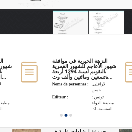
النزهة الخيرية في موافقة
ال
شهور الأعاجم للشهور القمرية
شهور ا
بالتقويم لسنة 1294 أربعة
ةتسعين ومائتين وألف وت...
الكواكب اليومي في البرو...
,
Noms de personnes :
لازاغلي,
حسن
Editeur :
تونس :
مطبعة الدولة
مطبعة 
التونسية، [د.
ا،
ت.]
مجموعة ارشادات عامة في