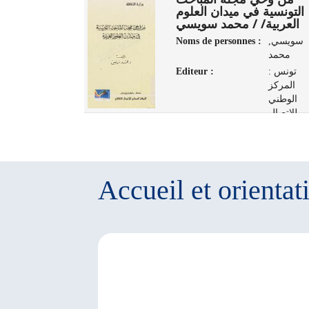
التونسية في ميدان العلوم
وثائق-صور كت
العربية/ / محمد سويسي
الق
s :
كرو, أبو
Noms de personnes :
سويسي,
محمد
القاسم محمد
2015-1924
Editeur :
تونس :
المركز
تونس :
الوطني
المركز
للإتصال
الوطني
ي، 2002
للإتصال
الثقافي،
2010-2009
Accueil et orientat