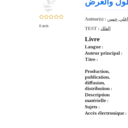
ول والعرض
twitter
fenêtre)
(Nouvelle
fenêtre)
0/5
اغلي, حسن
Auteur(s) :
0
avis
الفلك
TEST :
Livre
Langue :
Auteur principal :
Titre :
Production,
publication,
diffusion,
distribution :
Description
matérielle :
Sujets :
Accès électronique :