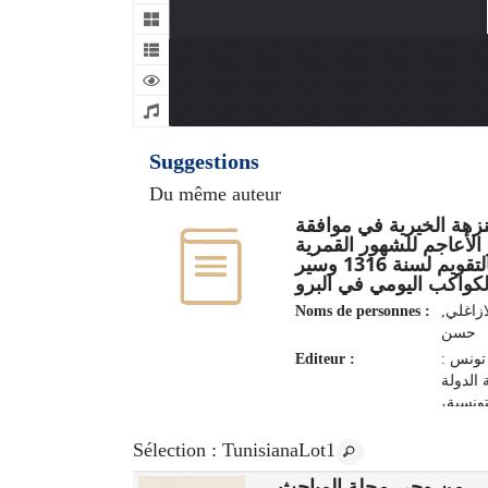
Suggestions
Du même auteur
نزهة الخيرية في موافقة
لأعاجم للشهور القمرية
بالتقويم لسنة 1316 وسير
Noms de personnes :
لازاغلي
حسن
Editeur :
تونس :
الدولة
لتونسية
1890
Sélection
: TunisianaLot1
من وحي مجلة المباحث
الشابي : [نص -