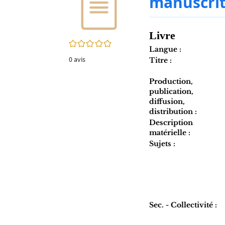
manuscrit
twitter
fenêtre)
(Nouvelle
fenêtre)
Livre
0/5
Langue :
0
avis
Titre :
Production,
publication,
diffusion,
distribution :
Description
matérielle :
Sujets :
Sec. - Collectivité :