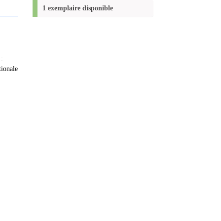
(Nouvelle
1 exemplaire disponible
fenêtre)
 :
tionale