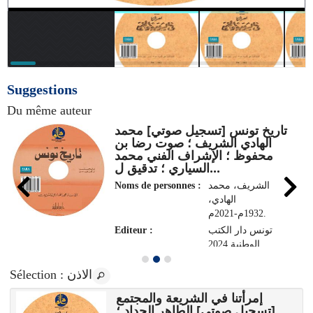
Suggestions
Du même auteur
تاريخ تونس [تسجيل صوتي] محمد
الهادي الشريف ؛ صوت رضا بن
محفوظ ؛ الإشراف الفني محمد
السياري ؛ تدقيق ل...
الشريف، محمد
Noms de personnes :
الهادي،
1932م-2021م.
تونس دار الكتب
Editeur :
الوطنية 2024
: الاذن
Sélection
إمرأتنا في الشريعة والمجتمع
[تسجيل صوتي] الطاهر الحداد ؛