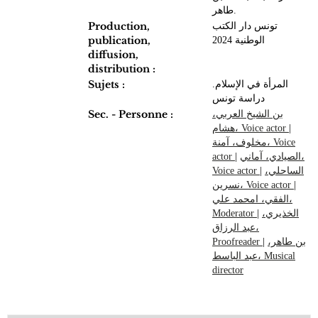
طاهر.
Production,
تونس دار الكتب
publication,
الوطنية 2024
diffusion,
distribution :
Sujets :
المرأة في الإسلام.
دراسة تونس
Sec. - Personne :
بن الشيخ العربي،
|
هشام، Voice actor
مخلوف، آمنة، Voice
الصيادي، آماني،
|
actor
الساحلي،
|
Voice actor
|
نسرين، Voice actor
الفقي، امحمد علي،
الخذيري،
|
Moderator
عبد الرزاق،
بن طاهر،
|
Proofreader
عبد الباسط، Musical
director