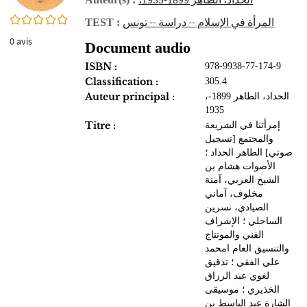
0/5
المرأة في الإسلام -- دراسة -- تونس
TEST :
0
avis
Document audio
ISBN :
978-9938-77-174-9
Classification :
305.4
Auteur principal :
،الحداد، الطاهر 1899-
1935
Titre :
إمرأتنا في الشريعة
والمجتمع [تسجيل
صوتي] الطاهر الحداد ؛
الأصوات هشام بن
الشيخ العربي، آمنة
مخلوف، آماني
الصيادي، نسرين
الساحلي ؛ الإشراف
الفني والمونتاج
والتنسيق العام امحمد
علي الفقي ؛ تدقيق
لغوي عبد الرزاق
الخذيري ؛ موسيقى
الشارة عبد الباسط بن