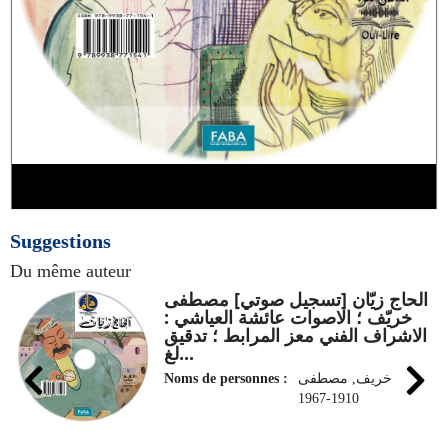
Video
Suggestions
Du même auteur
الحاج زيّان [تسجيل صوتي] مصطفى
خريّف ؛ الاصوات عائشة العياشي :
الاشراف الفني معز المرابط ؛ تدقيق
لغ...
خريف, مصطفى
Noms de personnes :
1910-1967