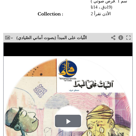
سم 1 .قرص صوتي )
19دق.، 14ثا)
Collection :
الأذن تقرأ 2
الثّبات على المبدأ (بصوت أماني الصّيادي)
Play