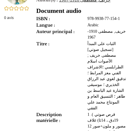
0/5
Document audio
0
avis
ISBN :
978-9938-77-154-1
Langue :
Arabic
Auteur principal :
خريف, مصطفى 1910-
1967
Titre :
الثبات على المبدأ
[تسجيل صوتي]
مصطفى خريف ;
الأصوات اسلام
الطرابلسي ؛الاشراف
الفني معز المرابط ؛
تدقيق لغوي عبد الرزاق
الخذيري ؛ موسيقى
الشارة عبد الباسط بن
طاهر ؛ التنسيق العام و
المونتاج محمد علي
الفقي
Description
1 .قرص صوتي )
matérielle :
19دق.، 14ثا) غلاف
مصور و ملون+صور 12