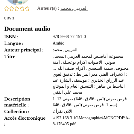
العريبي, محمد
0/5
Auteur(s) :
0
avis
Document audio
ISBN :
978-9938-77-151-0
Langue :
Arabic
Auteur principal :
العريبي, محمد
Titre :
مجموعة أقاصيص لمحمد العريبي [تسجيل
صوتي] الاصوات اكرام بوعجيلة، آمنة
مخلوف، سمية السعيدي، اكرام ضيف الله ...
: الاشراف الفني معز المرابط ؛ تدقيق لغوي
عبد الرزاق الخذيري ؛ موسيقى الشارة عبد
الباسط بن طاهر ؛ التنسيق العام و المونتاج
محمد علي الفقي
Description
1 .قرص صوتي)1س.،56دق.،46ثا) صوتي 12
matérielle :
سم 1 .قرص صوتي)1س.،56دق.،46ثا)
Collection :
الأذن تقرأ 2
Accès électronique
\\192.168.3.10\Monographies\MONOPDF\A-
:
8-176405.pdf