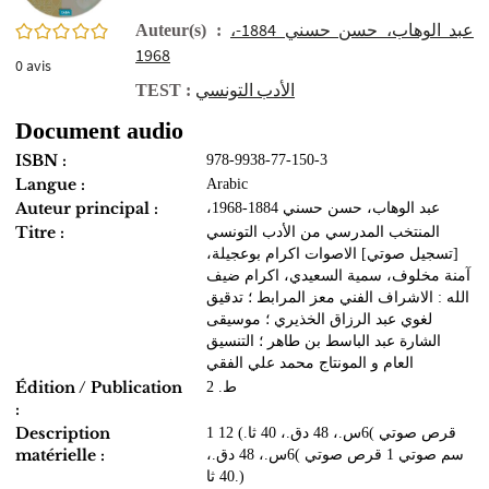
،عبد الوهاب، حسن حسني 1884-
0/5
Auteur(s) :
1968
0
avis
الأدب التونسي
TEST :
Document audio
ISBN :
978-9938-77-150-3
Langue :
Arabic
Auteur principal :
،عبد الوهاب، حسن حسني 1884-1968
Titre :
المنتخب المدرسي من الأدب التونسي
[تسجيل صوتي] الاصوات اكرام بوعجيلة،
آمنة مخلوف، سمية السعيدي، اكرام ضيف
الله : الاشراف الفني معز المرابط ؛ تدقيق
لغوي عبد الرزاق الخذيري ؛ موسيقى
الشارة عبد الباسط بن طاهر ؛ التنسيق
العام و المونتاج محمد علي الفقي
Édition / Publication
ط. 2
:
Description
1 قرص صوتي )6س.، 48 دق.، 40 ثا.) 12
matérielle :
سم صوتي 1 قرص صوتي )6س.، 48 دق.،
40 ثا.)