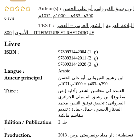
0/5
ابن رشيق القيرواني, أبو علي الحسن
Auteur(s) :
390هـ-463هـ= 1000م-1071م
0
avis
الشعر العربي -- العصر
|
البلاغة العربية
TEST :
|
الأموى
800 - LITTERATURE ET RHETORIQUE
Livre
ISBN :
9789931442004 (ج. 1)
9789931442011 (ج. 2)
9789931442028 (ج. 3)
Langue :
Arabic
Auteur principal :
ابن رشيق القيرواني, أبو علي الحسن
390هـ-463هـ= 1000م-1071م
Titre :
العمدة في محاسن الشعر وآدابه [نص
مطبوع]/ ابن رشيق المسيلي الجزائري
القيرواني ؛ تحقيق توفيق النيفر، محمد
المختار العبيدي، جمال حمادة ؛ تقديم
بلقاسم مالكية
Édition / Publication
ط. 2
:
Production,
قسنطينة : ‏دار مداد يونيفرستي برس‏، ‏2013