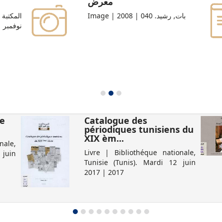
معرض
Image | بات, رشيد. 040 | 2008
se
Catalogue des
périodiques tunisiens du
XIX èm...
nale,
Livre | Bibliothéque nationale,
 juin
Tunisie (Tunis). Mardi 12 juin
2017 | 2017