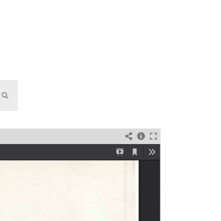
(New
window)