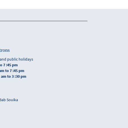
trons
and public holidays
to 7 :45 pm
 am to 7 :45 pm
0 am to 3 :30 pm
 Bab Souika