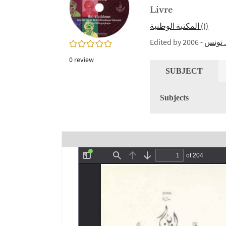
twitter
window)
Livre
(New
window)
المكتبة الوطنية ())
Edited by
- 2006
. تونس
0/5
0
review
SUBJECT
Subjects