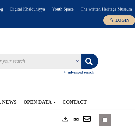
og
Digital Khalduniyya
Youth Space
The written Heritage Museum
LOGIN
advanced search
L NEWS
OPEN DATA
CONTACT
Permanent
Exports
link