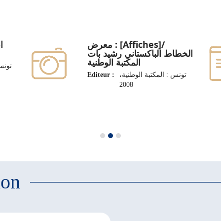
معرض : [Affiches]/
/
الخطاط الباكستاني رشيد بات
المكتبة الوطنية
تونس،
Editeur :
تونس : المكتبة الوطنية،
2008
ion