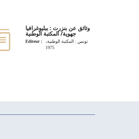
وثائق عن بنزرت : ببليوغرافيا
جهوية/ المكتبة الوطنية
Editeur :
تونس : المكتبة الوطنية،
1975