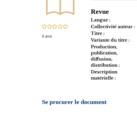
twitter
fenêtre)
(Nouvelle
Revue
fenêtre)
Langue :
0/5
Collectivité auteur :
Titre :
0
avis
Variante du titre :
Production,
publication,
diffusion,
distribution :
Description
matérielle :
Se procurer le document