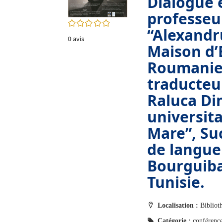
Dialogue
twitter
fenêtre)
professeur
(Nouvelle
0/5
fenêtre)
“Alexandru
0
avis
Maison d’E
Roumanie 
traducteu
Raluca Di
universita
Mare”, Su
de langue
Bourguiba
Tunisie.
Localisation :
Bibliot
Catégorie :
conférenc