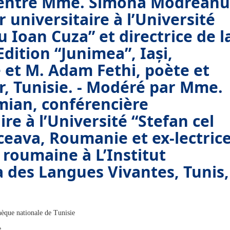
 entre Mme. Simona Modreanu
 universitaire à l’Université
 Ioan Cuza” et directrice de l
dition “Junimea”, Iași,
et M. Adam Fethi, poète et
r, Tunisie. - Modéré par Mme.
mian, conférencière
ire à l’Université “Stefan cel
ceava, Roumanie et ex-lectric
 roumaine à L’Institut
 des Langues Vivantes, Tunis,
hèque nationale de Tunisie
e