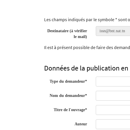
twitter
fenêtre)
(Nouvelle
fenêtre)
Les champs indiqués par le symbole * sont o
Destinataire (à vérifier
le mail)
Il est à présent possible de faire des deman
Données de la publication en 
Type du demandeur*
Nom du demandeur*
Titre de l'ouvrage*
Auteur