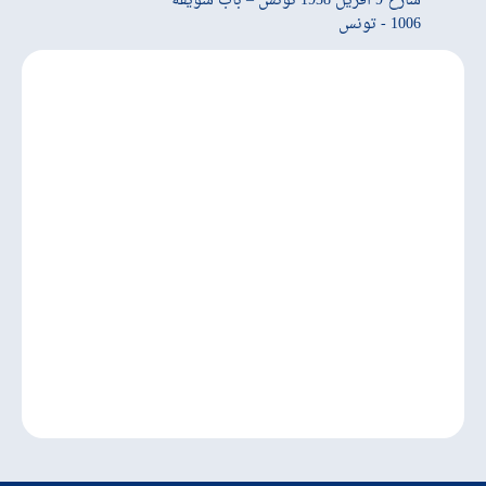
شارع 9 أفريل 1938 تونس – باب سويقة
1006 - تونس