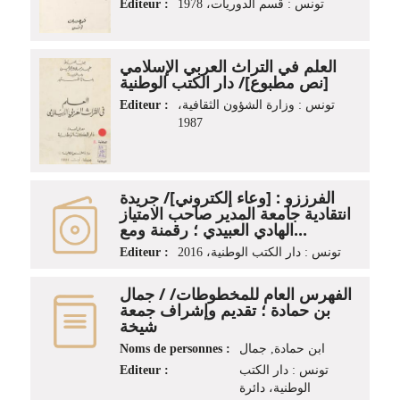
Editeur :
تونس : قسم الدوريات، 1978
العلم في التراث العربي الإسلامي
[نص مطبوع]/ دار الكتب الوطنية
Editeur :
تونس : وزارة الشؤون الثقافية،
1987
الفرززو‏ : ‏[وعاء إلكتروني]/ جريدة
انتقادية جامعة المدير صاحب الامتياز
الهادي العبيدي‏ ؛ ‏رقمنة ومع...
Editeur :
تونس : دار الكتب الوطنية، 2016
الفهرس العام للمخطوطات/ / جمال
بن حمادة ؛ تقديم وإشراف جمعة
شيخة
Noms de personnes :
ابن حمادة, جمال
Editeur :
تونس : دار الكتب
الوطنية، دائرة