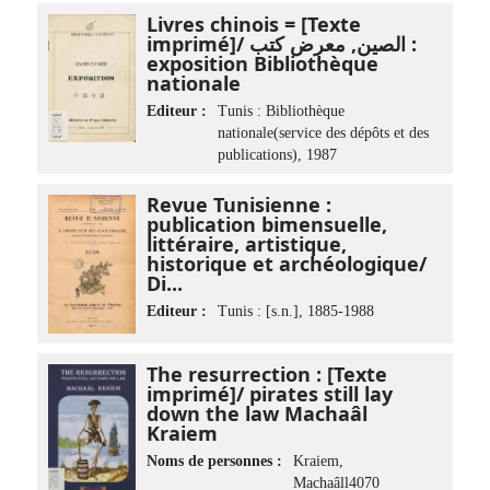
Livres chinois = [Texte
imprimé]/ الصين, معرض كتب :
exposition Bibliothèque
nationale
Editeur :
Tunis : Bibliothèque
nationale(service des dépôts et des
publications), 1987
Revue Tunisienne :
publication bimensuelle,
littéraire, artistique,
historique et archéologique/
Di...
Editeur :
Tunis : [s.n.], 1885-1988
The resurrection : [Texte
imprimé]/ pirates still lay
down the law Machaâl
Kraiem
Noms de personnes :
Kraiem,
Machaâll4070