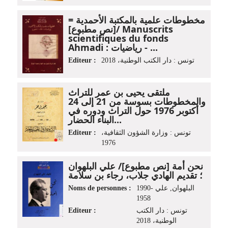
مخطوطات علمية بالمكتبة الأحمدية =
[نص مطبوع]/ Manuscrits
scientifiques du fonds
Ahmadi : رياضيات - ...
Editeur :
تونس : دار الكتب الوطنية، 2018
ملتقى يحيى بن عمر للتراث
والمخطوطات بسوسة من 21 إلى 24
أكتوبر 1976 حول التراث ودوره في
البناء الحضار...
Editeur :
تونس : وزارة الشؤون الثقافية،
1976
نحن أمة [نص مطبوع]/ علي البلهوان
؛ تقديم الهادي جلاب، رجاء بن سلامة
Noms de personnes :
البلهوان, علي‏ 1990-
1958
Editeur :
تونس : دار الكتب
الوطنية، 2018