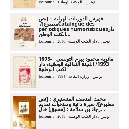
Editeur :
تونس : المكتبة الوطنية
فهرس الدوريات الهزلية = [نص
مطبوع]‏‏/ ‏Catalogue des
périodiques humoristiques‏‏‏‏ ‏دار
الكتب الوطن...
Editeur :
تونس‏ : ‏دار الكتب الوطنية‏، ‏2018
مائوية محمود بيرم التونسي‏ : ‏1893-
1993/ اللجنة الثقافية الوطنية، دار
الكتب الوطنية
Editeur :
تونس : وزارة الثقافة، 1994
محمد المنصف المنستيري : ‏[نص
مطبوع]‏‏/ ‏سيرة ذاتية ومنتخبات‏‏ ‏‏تقديم
رجاء بن سلامة‏ ؛ ‏[تنسيق] خال...
Editeur :
تونس‏ : ‏دار الكتب الوطنية‏، ‏2018