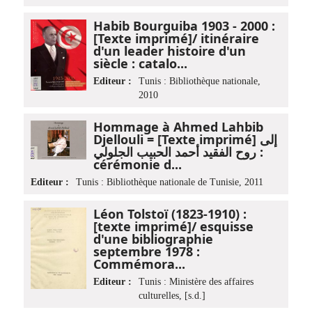
Habib Bourguiba 1903 - 2000 :
[Texte imprimé]/ itinéraire
d'un leader histoire d'un
siècle : catalo...
Editeur :
Tunis : Bibliothèque nationale,
2010
Hommage à Ahmed Lahbib
Djellouli = [Texte imprimé] إلى
روح الفقيد أحمد الحبيب الجلولي :
cérémonie d...
Editeur :
Tunis : Bibliothèque nationale de Tunisie, 2011
Léon Tolstoï (1823-1910) :
[texte imprimé]/ esquisse
d'une bibliographie
septembre 1978 :
Commémora...
Editeur :
Tunis : Ministère des affaires
culturelles, [s.d.]