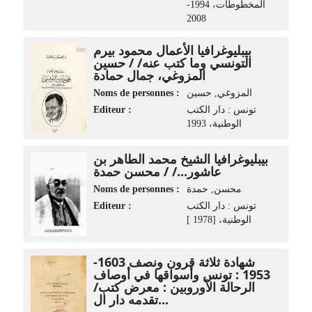
المخطوطات، 1994-
2008
بيبليوغرافيا الأعمال محمود بيرم
التونسي وما كتب عنه/ / حسين
المزوغي، جمال حمادة
Noms de personnes :
المزوغي‏, ‏حسين‏
Editeur :
تونس : دار الكتب
الوطنية، 1993
بيبليوغرافيا الشيخ محمد الطاهر بن
عاشور.../ / محسن حمدة
Noms de personnes :
محسن, حمدة
Editeur :
تونس : دار الكتب
الوطنية، [1978 ]
شهادة ثلاثة قرون ونصف 1603-
1953 : تونس وأسواقها في أوصاف
الرحالة الأوروبين : معرض كتب/
تقدمه دار ال...