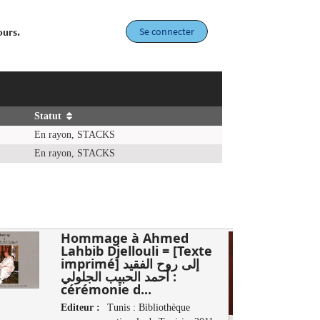
Se connecter
ours.
Statut
En rayon, STACKS
En rayon, STACKS
Hommage à Ahmed
Lahbib Djellouli = [Texte
imprimé] إلى روح الفقيد
أحمد الحبيب الجلولي :
cérémonie d...
Editeur :
Tunis : Bibliothèque