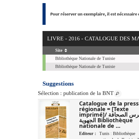
Pour réserver un exemplaire, il est nécessaire
LIVRE - 2016 - CATALOGUE DES 
Site
Exemplaires
Bibliothèque Nationale de Tunisie
Bibliothèque Nationale de Tunisie
Suggestions
Sélection
: publication de la BNT
مائوية محمود :
Catalogue de la pres
‏3
régionale = [Texte
imprimé]/ فهرس الصحافة
الوطنية، دار
الجهوية Bibliothèque
تونس : وزارة ،
nationale de ...
Editeur :
Tunis : Bibliothèque