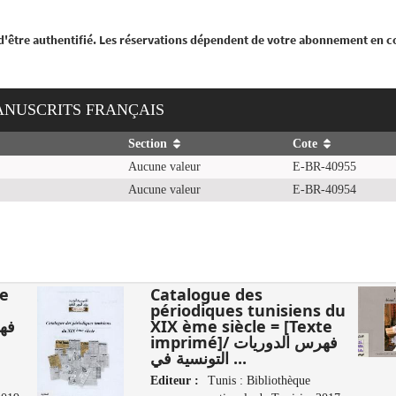
 d'être authentifié. Les réservations dépendent de votre abonnement en c
MANUSCRITS FRANÇAIS
Section
Cote
Aucune valeur
E-BR-40955
Aucune valeur
E-BR-40954
se
Catalogue des
périodiques tunisiens du
XIX ème siècle = [Texte
imprimé]/ فهرس الدوريات
التونسية في ...
Editeur :
Tunis : Bibliothèque