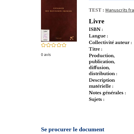
twitter
fenêtre)
(Nouvelle
Manuscrits fran
TEST :
fenêtre)
Livre
ISBN :
Langue :
Collectivité auteur :
0/5
Titre :
0
avis
Production,
publication,
diffusion,
distribution :
Description
matérielle :
Notes générales :
Sujets :
Se procurer le document