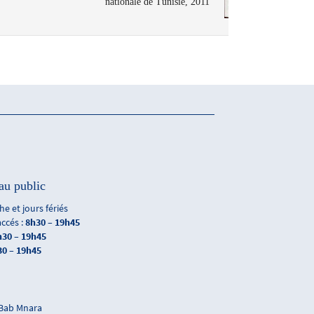
nationale de Tunisie, 2011
au public
e et jours fériés
accés :
8h30 – 19h45
h30 – 19h45
30 – 19h45
 Bab Mnara